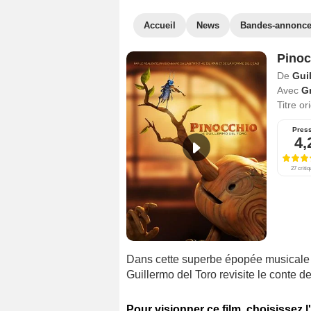
Accueil
News
Bandes-annonc
Pinoc
De
Gui
Avec
G
Titre or
Pres
4,
27 criti
Dans cette superbe épopée musicale 
Guillermo del Toro revisite le conte d
Pour visionner ce film, choisissez l