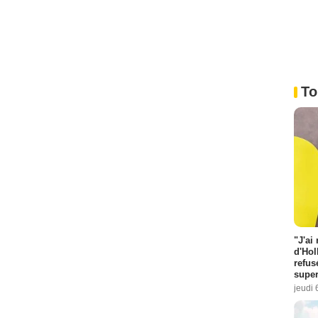
To
"J'ai
d'Hol
refus
super
jeudi 