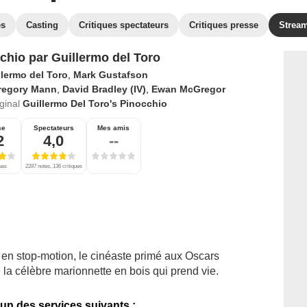
es
Casting
Critiques spectateurs
Critiques presse
Strea
chio par Guillermo del Toro
llermo del Toro
,
Mark Gustafson
regory Mann
,
David Bradley (IV)
,
Ewan McGregor
iginal
Guillermo Del Toro's Pinocchio
se
Spectateurs
Mes amis
2
4,0
--
ques
2287 notes, 136 critiques
en stop-motion, le cinéaste primé aux Oscars
e la célèbre marionnette en bois qui prend vie.
'un des services suivants :