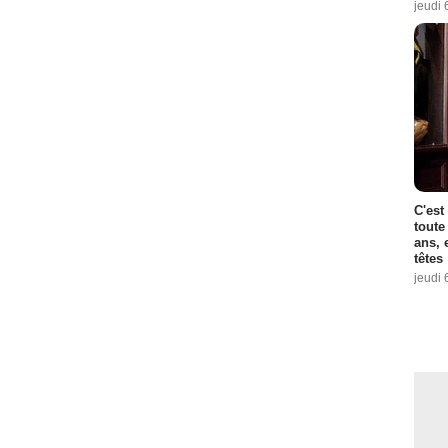
jeudi 
C'est
toute
ans, 
têtes
jeudi 