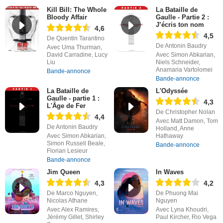
Kill Bill: The Whole
La Bataille de
Bloody Affair
Gaulle - Partie 2 :
J’écris ton nom
4,6
4,5
De Quentin Tarantino
De Antonin Baudry
Avec Uma Thurman,
David Carradine, Lucy
Avec Simon Abkarian,
Liu
Niels Schneider,
Anamaria Vartolomei
Bande-annonce
Bande-annonce
La Bataille de
L'Odyssée
Gaulle - partie 1 :
4,3
L'Âge de Fer
De Christopher Nolan
4,4
Avec Matt Damon, Tom
De Antonin Baudry
Holland, Anne
Avec Simon Abkarian,
Hathaway
Simon Russell Beale,
Bande-annonce
Florian Lesieur
Bande-annonce
Jim Queen
In Waves
4,3
4,2
De Marco Nguyen,
De Phuong Mai
Nicolas Athane
Nguyen
Avec Alex Ramires,
Avec Lyna Khoudri,
Jérémy Gillet, Shirley
Paul Kircher, Rio Vega