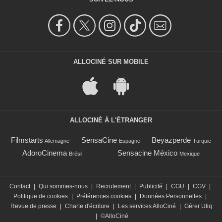
ALLOCINÉ SUR MOBILE
ALLOCINÉ À L'ÉTRANGER
Filmstarts
SensaCine
Beyazperde
Allemagne
Espagne
Turquie
AdoroCinema
Sensacine México
Brésil
Mexique
Contact
|
Qui sommes-nous
|
Recrutement
|
Publicité
|
CGU
|
CGV
|
Politique de cookies
|
Préférences cookies
|
Données Personnelles
|
Revue de presse
|
Charte d'écriture
|
Les services AlloCiné
|
Gérer Utiq
|
©AlloCiné