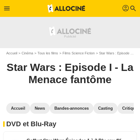
profil
menu
search
Accueil
Cinéma
Tous les films
Films Science Fiction
Star Wars : Episode I - La Menace fantôme
Star Wars : Episode I - La
Menace fantôme
Accueil
News
Bandes-annonces
Casting
Critiques
DVD et Blu-Ray