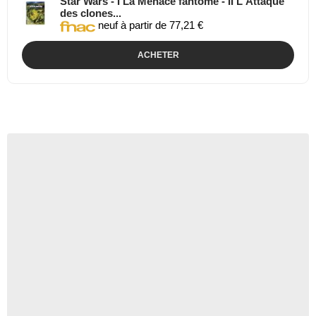
Star Wars - I La Menace fantôme - II L'Attaque
des clones...
neuf à partir de 77,21 €
ACHETER