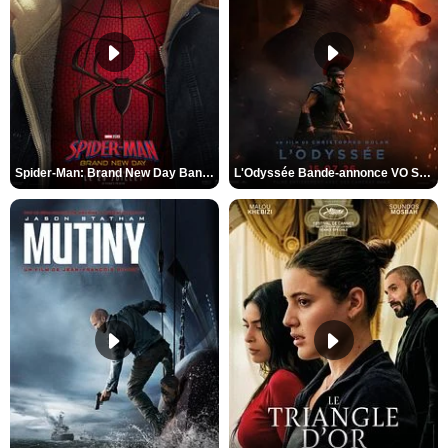
Spider-Man: Brand New Day Bande-annonce VO STFR
L'Odyssée Bande-annonce VO STFR