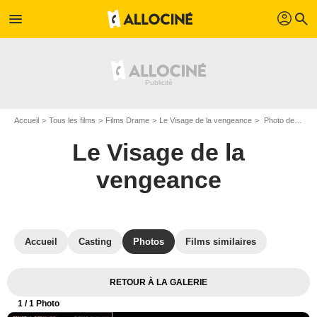
profil
menu
search
Accueil
Tous les films
Films Drame
Le Visage de la vengeance
Photo de Le Visage de la vengeance - Photo 1
Le Visage de la
vengeance
Accueil
Casting
Photos
Films similaires
RETOUR À LA GALERIE
1
/ 1 Photo