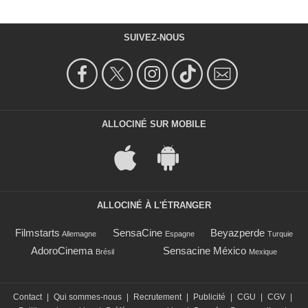
SUIVEZ-NOUS
ALLOCINÉ SUR MOBILE
ALLOCINÉ À L'ÉTRANGER
Filmstarts
SensaCine
Beyazperde
Allemagne
Espagne
Turquie
AdoroCinema
Sensacine México
Brésil
Mexique
Contact
|
Qui sommes-nous
|
Recrutement
|
Publicité
|
CGU
|
CGV
|