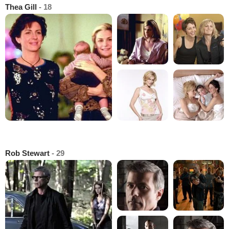
Thea Gill
- 18
Rob Stewart
- 29