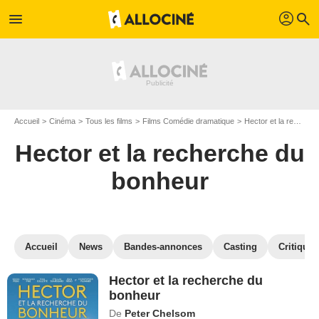
profil
menu
search
Accueil
Cinéma
Tous les films
Films Comédie dramatique
Hector et la recherche du bonheur
Hector et la recherche du
bonheur
Accueil
News
Bandes-annonces
Casting
Critiques
Hector et la recherche du
bonheur
De
Peter Chelsom