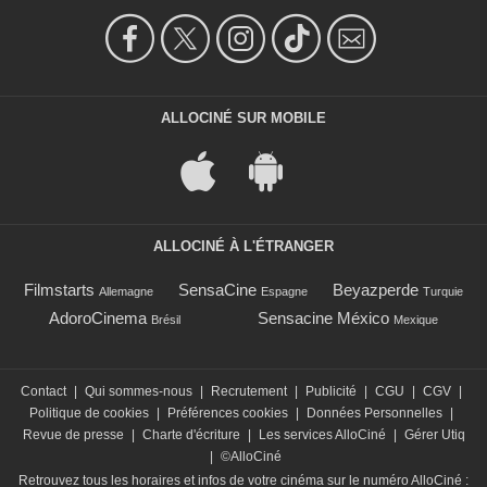
ALLOCINÉ SUR MOBILE
ALLOCINÉ À L'ÉTRANGER
Filmstarts
SensaCine
Beyazperde
Allemagne
Espagne
Turquie
AdoroCinema
Sensacine México
Brésil
Mexique
Contact
|
Qui sommes-nous
|
Recrutement
|
Publicité
|
CGU
|
CGV
|
Politique de cookies
|
Préférences cookies
|
Données Personnelles
|
Revue de presse
|
Charte d'écriture
|
Les services AlloCiné
|
Gérer Utiq
|
©AlloCiné
Retrouvez tous les horaires et infos de votre cinéma sur le numéro AlloCiné :