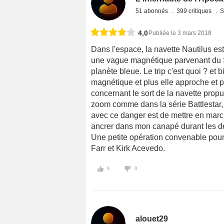
51 abonnés
399 critiques
S
4,0
Publiée le 3 mars 2018
Dans l'espace, la navette Nautilus est
une vague magnétique parvenant du So
planète bleue. Le trip c'est quoi ? et
magnétique et plus elle approche et pl
concernant le sort de la navette propul
zoom comme dans la série Battlestar, 
avec ce danger est de mettre en marc
ancrer dans mon canapé durant les de
Une petite opération convenable pour 
Farr et Kirk Acevedo.
0
0
alouet29