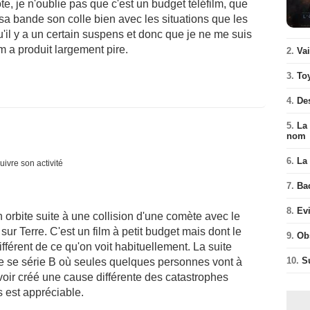
e, je n'oublie pas que c'est un budget téléfilm, que
sa bande son colle bien avec les situations que les
'il y a un certain suspens et donc que je ne me suis
 a produit largement pire.
2.
Va
3.
To
4.
De
5.
La 
nom
6.
La 
uivre son activité
7.
Ba
8.
Ev
 orbite suite à une collision d'une comète avec le
r Terre. C'est un film à petit budget mais dont le
9.
Ob
ifférent de ce qu'on voit habituellement. La suite
10.
S
ype se série B où seules quelques personnes vont à
oir créé une cause différente des catastrophes
s est appréciable.