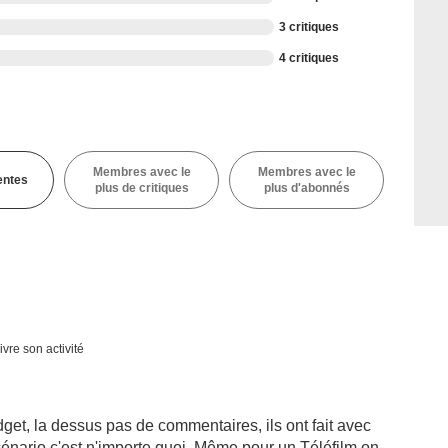
3 critiques
4 critiques
Membres avec le
Membres avec le
entes
plus de critiques
plus d'abonnés
ivre son activité
udget, la dessus pas de commentaires, ils ont fait avec
scénario c'est n'importe quoi. Même pour un Téléfilm on