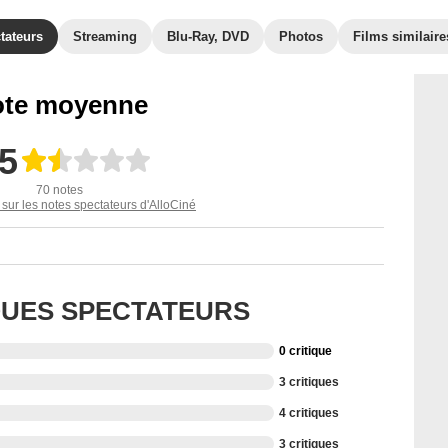
tateurs
Streaming
Blu-Ray, DVD
Photos
Films similaire
te moyenne
,5
70 notes
 sur les notes spectateurs d'AlloCiné
IQUES SPECTATEURS
0 critique
3 critiques
4 critiques
3 critiques