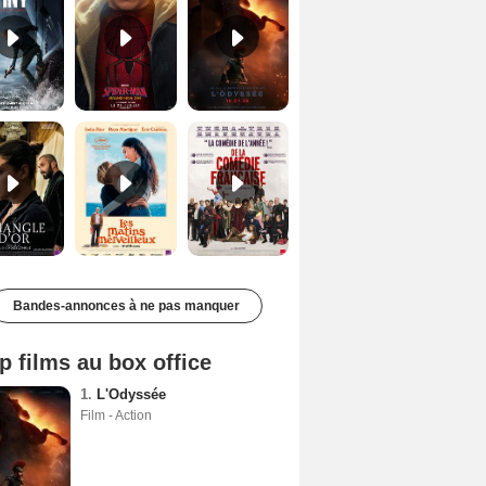
Le Triangle d'or Bande-annonce VF
Les Matins merveilleux Bande-annonce VF
De la Comédie-Française Teaser VF
Bandes-annonces à ne pas manquer
p films au box office
1.
L'Odyssée
Film - Action