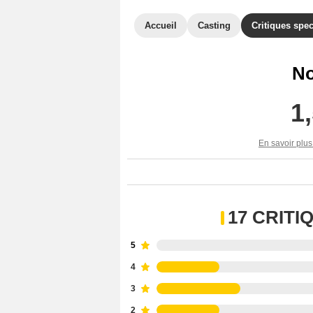
Accueil
Casting
Critiques spec
No
1
En savoir plus
17 CRIT
5
4
3
2