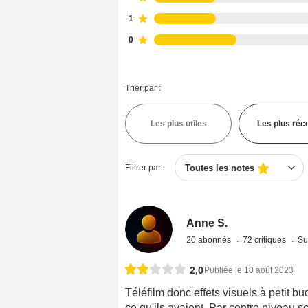
1
0
Trier par :
Les plus utiles
Les plus réc
Filtrer par :
Toutes les notes
Anne S.
20 abonnés
72 critiques
Su
2,0
Publiée le 10 août 2023
Téléfilm donc effets visuels à petit b
ce qu'ils avaient. Par contre niveau 