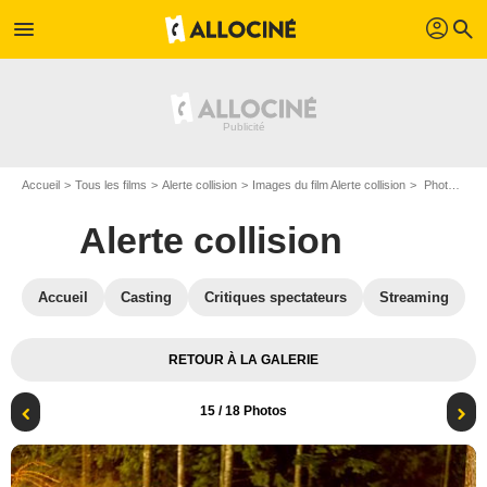
profil
menu
search
Accueil
Tous les films
Alerte collision
Images du film Alerte collision
Photo du film Alerte collision - Photo 15
Alerte collision
Accueil
Casting
Critiques spectateurs
Streaming
RETOUR À LA GALERIE
15
/ 18 Photos