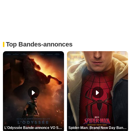
Top Bandes-annonces
L'Odyssée Bande-annonce VO STFR
Spider-Man: Brand New Day Bande-annonce VO STFR