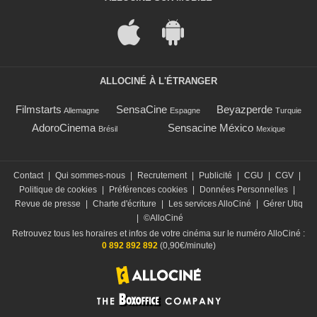
ALLOCINÉ À L'ÉTRANGER
Filmstarts
SensaCine
Beyazperde
Allemagne
Espagne
Turquie
AdoroCinema
Sensacine México
Brésil
Mexique
Contact
|
Qui sommes-nous
|
Recrutement
|
Publicité
|
CGU
|
CGV
|
Politique de cookies
|
Préférences cookies
|
Données Personnelles
|
Revue de presse
|
Charte d'écriture
|
Les services AlloCiné
|
Gérer Utiq
|
©AlloCiné
Retrouvez tous les horaires et infos de votre cinéma sur le numéro AlloCiné :
0 892 892 892
(0,90€/minute)