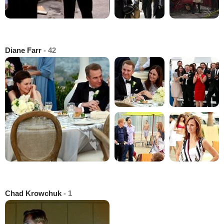
Diane Farr
- 42
Chad Krowchuk
- 1