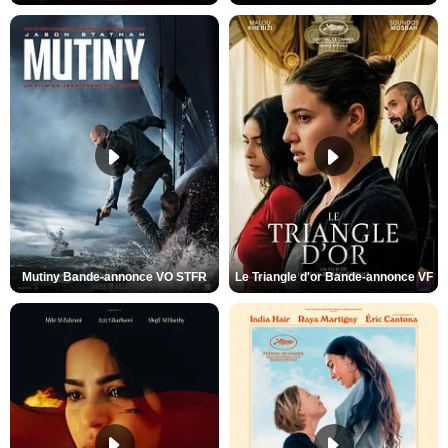
Mutiny Bande-annonce VO STFR
Le Triangle d'or Bande-annonce VF