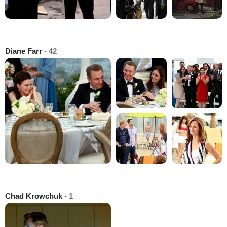
Diane Farr
- 42
Chad Krowchuk
- 1