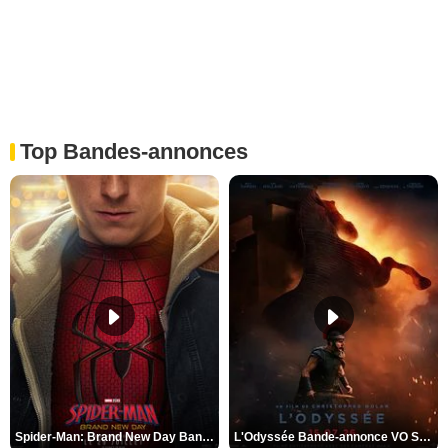
Top Bandes-annonces
Spider-Man: Brand New Day Bande-annonce VO STFR
L'Odyssée Bande-annonce VO STFR