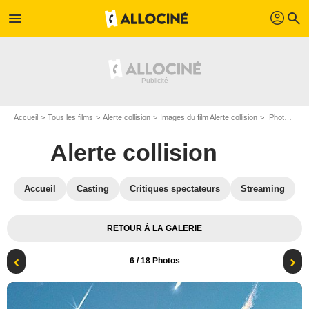
profil
menu
search
Accueil
Tous les films
Alerte collision
Images du film Alerte collision
Photo du film Alerte collision - Photo 6
Alerte collision
Accueil
Casting
Critiques spectateurs
Streaming
RETOUR À LA GALERIE
6
/ 18 Photos