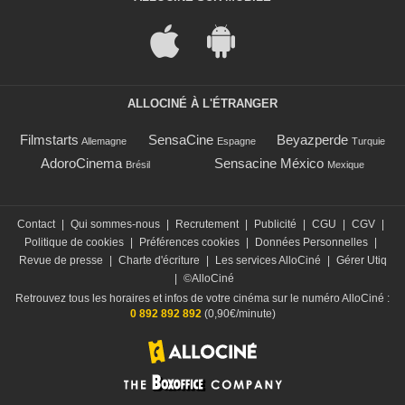
ALLOCINÉ À L'ÉTRANGER
Filmstarts
SensaCine
Beyazperde
Allemagne
Espagne
Turquie
AdoroCinema
Sensacine México
Brésil
Mexique
Contact
|
Qui sommes-nous
|
Recrutement
|
Publicité
|
CGU
|
CGV
|
Politique de cookies
|
Préférences cookies
|
Données Personnelles
|
Revue de presse
|
Charte d'écriture
|
Les services AlloCiné
|
Gérer Utiq
|
©AlloCiné
Retrouvez tous les horaires et infos de votre cinéma sur le numéro AlloCiné :
0 892 892 892
(0,90€/minute)