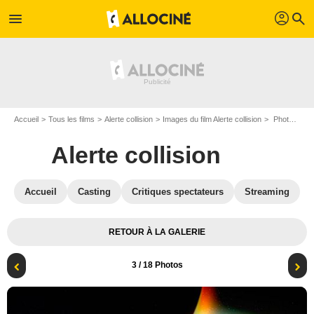
profil
menu
search
Accueil
Tous les films
Alerte collision
Images du film Alerte collision
Photo du film Alerte collision - Photo 3
Alerte collision
Accueil
Casting
Critiques spectateurs
Streaming
RETOUR À LA GALERIE
3
/ 18 Photos