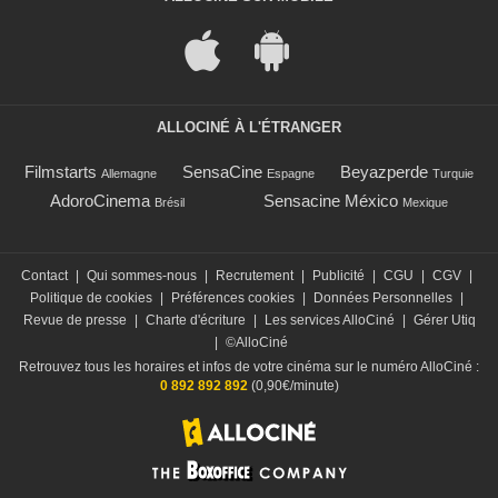
ALLOCINÉ À L'ÉTRANGER
Filmstarts
SensaCine
Beyazperde
Allemagne
Espagne
Turquie
AdoroCinema
Sensacine México
Brésil
Mexique
Contact
|
Qui sommes-nous
|
Recrutement
|
Publicité
|
CGU
|
CGV
|
Politique de cookies
|
Préférences cookies
|
Données Personnelles
|
Revue de presse
|
Charte d'écriture
|
Les services AlloCiné
|
Gérer Utiq
|
©AlloCiné
Retrouvez tous les horaires et infos de votre cinéma sur le numéro AlloCiné :
0 892 892 892
(0,90€/minute)