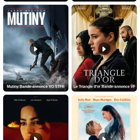
Mutiny Bande-annonce VO STFR
Le Triangle d'or Bande-annonce VF