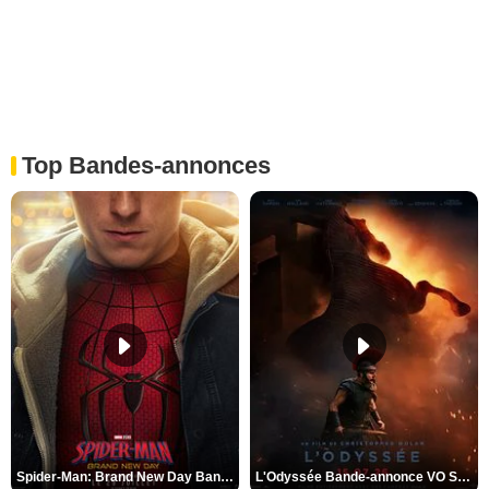
Top Bandes-annonces
Spider-Man: Brand New Day Bande-annonce VO STFR
L'Odyssée Bande-annonce VO STFR