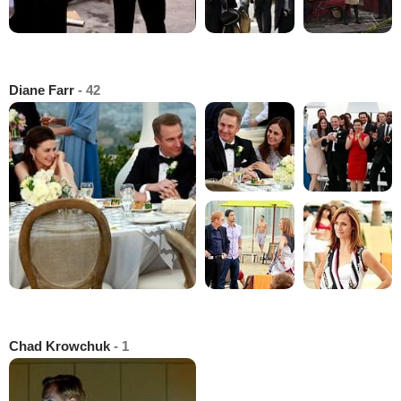
Diane Farr
- 42
Chad Krowchuk
- 1