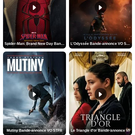
Spider-Man: Brand New Day Bande-annonce VO STFR
L'Odyssée Bande-annonce VO STFR
Mutiny Bande-annonce VO STFR
Le Triangle d'or Bande-annonce VF