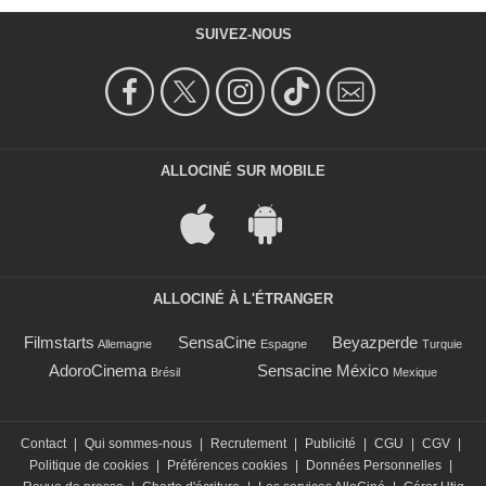
SUIVEZ-NOUS
ALLOCINÉ SUR MOBILE
ALLOCINÉ À L'ÉTRANGER
Filmstarts
SensaCine
Beyazperde
Allemagne
Espagne
Turquie
AdoroCinema
Sensacine México
Brésil
Mexique
Contact
|
Qui sommes-nous
|
Recrutement
|
Publicité
|
CGU
|
CGV
|
Politique de cookies
|
Préférences cookies
|
Données Personnelles
|