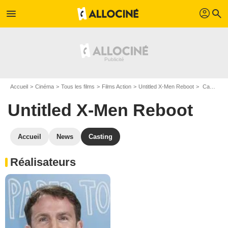
profil
menu
search
Accueil
Cinéma
Tous les films
Films Action
Untitled X-Men Reboot
Casting Untitled X-Men Reboot
Untitled X-Men Reboot
Accueil
News
Casting
Réalisateurs