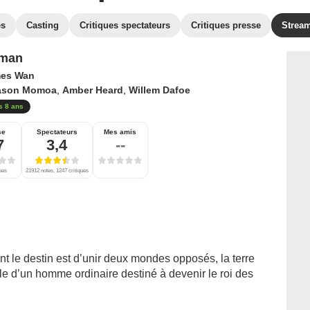
es
Casting
Critiques spectateurs
Critiques presse
Strea
man
es Wan
ason Momoa
,
Amber Heard
,
Willem Dafoe
s 8 ans
se
Spectateurs
Mes amis
7
3,4
--
ques
21912 notes, 1247 critiques
nt le destin est d’unir deux mondes opposés, la terre
elle d’un homme ordinaire destiné à devenir le roi des