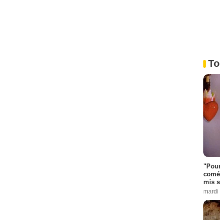
To
"Pour
coméd
mis s
mardi