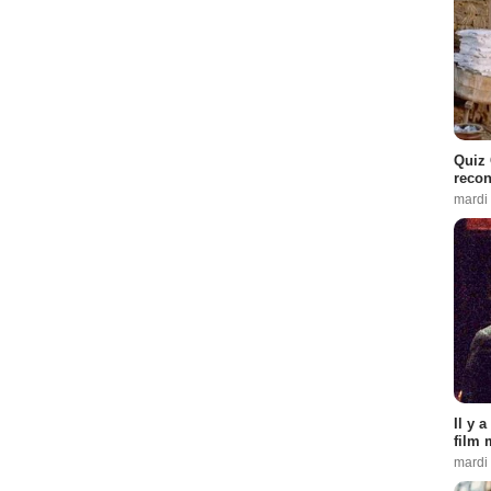
Quiz 
recon
mardi
Il y 
film 
mardi