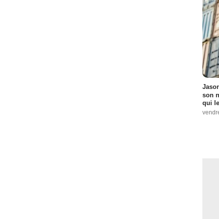
Jason
son n
qui le
vendre