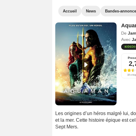
Accueil
News
Bandes-annonc
Aqua
De
Jam
Avec
J
Dè
Pres
2,
18 criti
Les origines d’un héros malgré lui, do
et la mer. Cette histoire épique est c
Sept Mers.