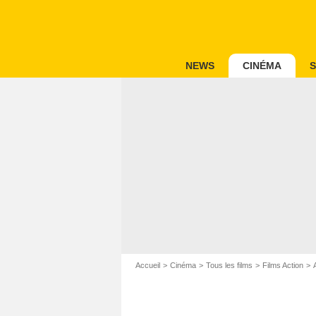
NEWS
CINÉMA
S
Accueil
Cinéma
Tous les films
Films Action