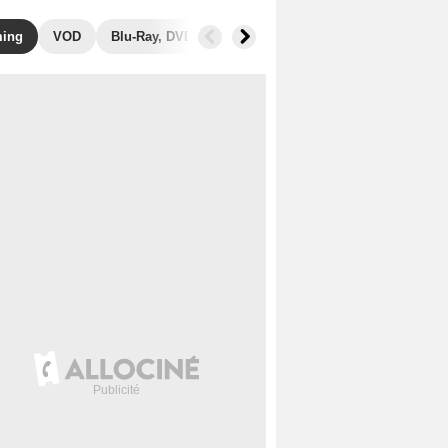
ming
VOD
Blu-Ray, DVD
Photos
Musique
Secrets de