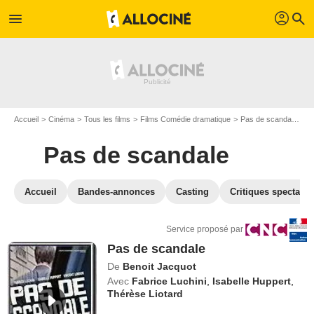
profil
menu
search
Accueil
Cinéma
Tous les films
Films Comédie dramatique
Pas de scandale
V
Pas de scandale
Accueil
Bandes-annonces
Casting
Critiques spectateu
Service proposé par
Pas de scandale
De
Benoit Jacquot
Avec
Fabrice Luchini
,
Isabelle Huppert
,
Thérèse Liotard