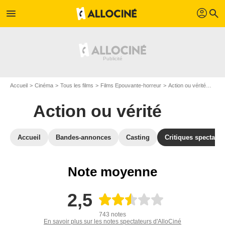
profil
menu
search
Accueil
Cinéma
Tous les films
Films Epouvante-horreur
Action ou vérité
Avis 
Action ou vérité
Accueil
Bandes-annonces
Casting
Critiques spectateu
Note moyenne
2,5
743 notes
En savoir plus sur les notes spectateurs d'AlloCiné