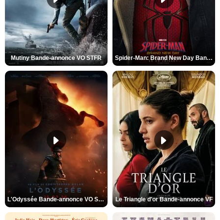
Mutiny Bande-annonce VO STFR
Spider-Man: Brand New Day Bande-annonce VO STFR
L'Odyssée Bande-annonce VO STFR
Le Triangle d'or Bande-annonce VF