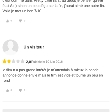
c'est comme dans Pretty Little liars, au début je penser qu'elle
était A :-) sinon un peu déçu par la fin, j'aurai aimé une autre fin.
Voilà je met un bon 7/10.
0
0
Un visiteur
2,0
Publiée le 10 juin 2016
le film n a pas grand intérêt je m'attendais à mieux la bande
annonce donne envie mais le film est vide et tourne un peu en
rond
0
0