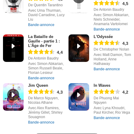
4,5
De Quentin Tarantino
De Antonin Baudry
Avec Uma Thurman,
David Carradine, Lucy
Avec Simon Abkarian,
Liu
Niels Schneider,
Anamaria Vartolomei
Bande-annonce
Bande-annonce
La Bataille de
L'Odyssée
Gaulle - partie 1 :
4,3
L'Âge de Fer
De Christopher Nolan
4,4
Avec Matt Damon, Tom
De Antonin Baudry
Holland, Anne
Avec Simon Abkarian,
Hathaway
Simon Russell Beale,
Bande-annonce
Florian Lesieur
Bande-annonce
Jim Queen
In Waves
4,3
4,2
De Marco Nguyen,
De Phuong Mai
Nicolas Athane
Nguyen
Avec Alex Ramires,
Avec Lyna Khoudri,
Jérémy Gillet, Shirley
Paul Kircher, Rio Vega
Souagnon
Bande-annonce
Bande-annonce