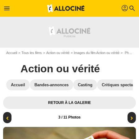
profil
menu
search
Accueil
Tous les films
Action ou vérité
Images du film Action ou vérité
Photo du film Action ou vérité - Photo 3
Action ou vérité
Accueil
Bandes-annonces
Casting
Critiques spectateu
RETOUR À LA GALERIE
3
/ 11 Photos