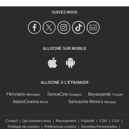
SUIVEZ-NOUS
ALLOCINÉ SUR MOBILE
ALLOCINÉ À L'ÉTRANGER
Filmstarts
SensaCine
Beyazperde
Allemagne
Espagne
Turquie
AdoroCinema
Sensacine México
Brésil
Mexique
Contact
|
Qui sommes-nous
|
Recrutement
|
Publicité
|
CGU
|
CGV
|
Politique de cookies
|
Préférences cookies
|
Données Personnelles
|