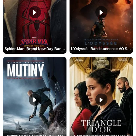
Spider-Man: Brand New Day Bande-annonce VO STFR
L'Odyssée Bande-annonce VO STFR