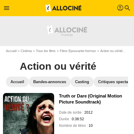
profil
menu
search
Accueil
Cinéma
Tous les films
Films Epouvante-horreur
Action ou vérité
BO A
Action ou vérité
Accueil
Bandes-annonces
Casting
Critiques spectateu
Truth or Dare (Original Motion
Picture Soundtrack)
Date de sortie :
2012
Durée :
0:38:52
Nombre de titres :
10