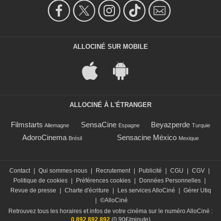
ALLOCINÉ SUR MOBILE
ALLOCINÉ À L'ÉTRANGER
Filmstarts
SensaCine
Beyazperde
Allemagne
Espagne
Turquie
AdoroCinema
Sensacine México
Brésil
Mexique
Contact
|
Qui sommes-nous
|
Recrutement
|
Publicité
|
CGU
|
CGV
|
Politique de cookies
|
Préférences cookies
|
Données Personnelles
|
Revue de presse
|
Charte d'écriture
|
Les services AlloCiné
|
Gérer Utiq
|
©AlloCiné
Retrouvez tous les horaires et infos de votre cinéma sur le numéro AlloCiné :
0 892 892 892
(0,90€/minute)