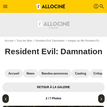
profil
menu
search
Accueil
Tous les films
Resident Evil: Damnation
Images du film Resident Evil: Damnation
Resident Evil: Damnation
Accueil
News
Bandes-annonces
Casting
Critiques
RETOUR À LA GALERIE
2
/ 7 Photos