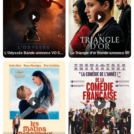
L'Odyssée Bande-annonce VO STFR
Le Triangle d'or Bande-annonce VF