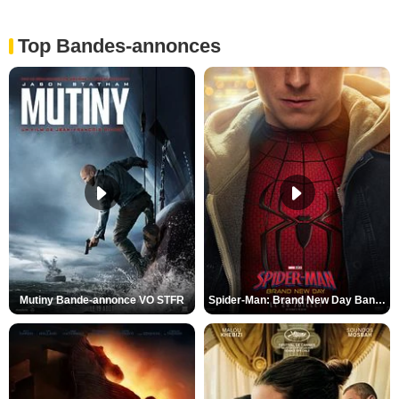
Top Bandes-annonces
Mutiny Bande-annonce VO STFR
Spider-Man: Brand New Day Bande-annonce VO STFR