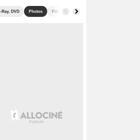
u-Ray, DVD
Photos
Films similaires