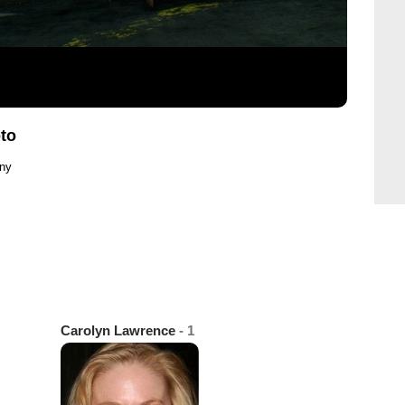
oto
ony
Carolyn Lawrence
- 1