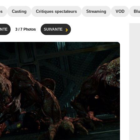
es
Casting
Critiques spectateurs
Streaming
VOD
Bl
NTE
3
/ 7 Photos
SUIVANTE