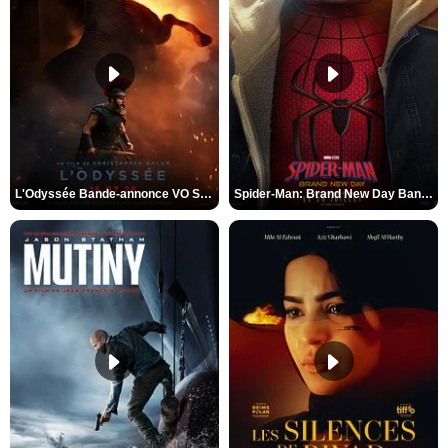
L'Odyssée Bande-annonce VO STFR
Spider-Man: Brand New Day Bande-annonce VO STFR