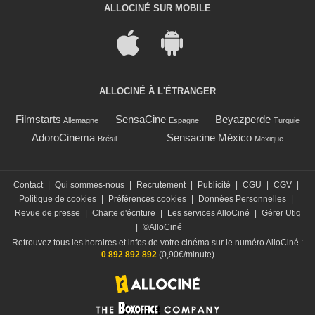
ALLOCINÉ SUR MOBILE
ALLOCINÉ À L'ÉTRANGER
Filmstarts
SensaCine
Beyazperde
Allemagne
Espagne
Turquie
AdoroCinema
Sensacine México
Brésil
Mexique
Contact
|
Qui sommes-nous
|
Recrutement
|
Publicité
|
CGU
|
CGV
|
Politique de cookies
|
Préférences cookies
|
Données Personnelles
|
Revue de presse
|
Charte d'écriture
|
Les services AlloCiné
|
Gérer Utiq
|
©AlloCiné
Retrouvez tous les horaires et infos de votre cinéma sur le numéro AlloCiné :
0 892 892 892
(0,90€/minute)