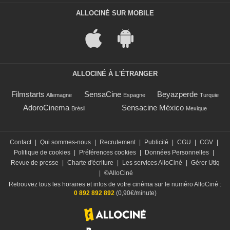
ALLOCINÉ SUR MOBILE
ALLOCINÉ À L'ÉTRANGER
Filmstarts
SensaCine
Beyazperde
Allemagne
Espagne
Turquie
AdoroCinema
Sensacine México
Brésil
Mexique
Contact
|
Qui sommes-nous
|
Recrutement
|
Publicité
|
CGU
|
CGV
|
Politique de cookies
|
Préférences cookies
|
Données Personnelles
|
Revue de presse
|
Charte d'écriture
|
Les services AlloCiné
|
Gérer Utiq
|
©AlloCiné
Retrouvez tous les horaires et infos de votre cinéma sur le numéro AlloCiné :
0 892 892 892
(0,90€/minute)