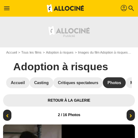
profil
menu
search
Accueil
Tous les films
Adoption à risques
Images du film Adoption à risques
Pho
Adoption à risques
Accueil
Casting
Critiques spectateurs
Photos
Mus
RETOUR À LA GALERIE
2
/ 16 Photos