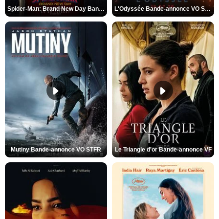
Spider-Man: Brand New Day Bande-annonce VO STFR
L'Odyssée Bande-annonce VO STFR
Mutiny Bande-annonce VO STFR
Le Triangle d'or Bande-annonce VF