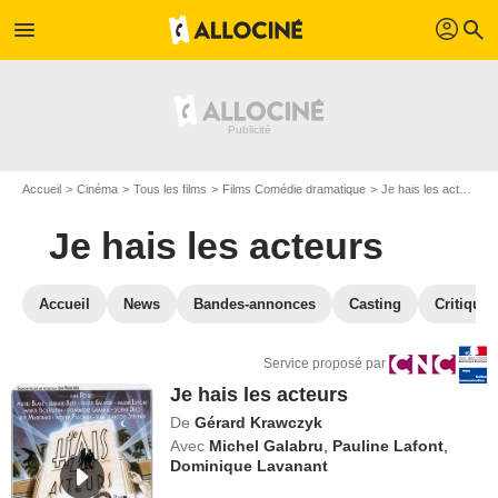
profil
menu
search
Accueil
Cinéma
Tous les films
Films Comédie dramatique
Je hais les acteurs
Je hais les acteurs
Accueil
News
Bandes-annonces
Casting
Critiques
Service proposé par
Je hais les acteurs
De
Gérard Krawczyk
Avec
Michel Galabru
,
Pauline Lafont
,
Dominique Lavanant