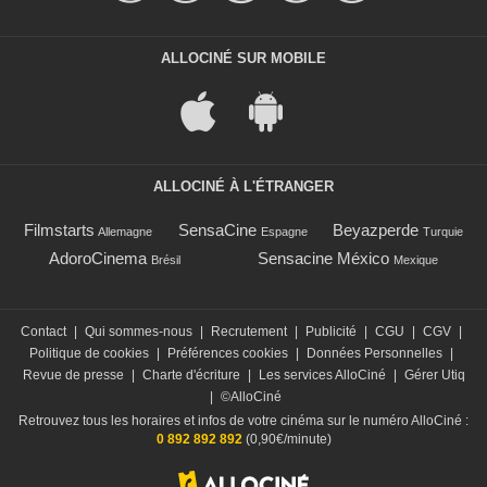
ALLOCINÉ SUR MOBILE
ALLOCINÉ À L'ÉTRANGER
Filmstarts
SensaCine
Beyazperde
Allemagne
Espagne
Turquie
AdoroCinema
Sensacine México
Brésil
Mexique
Contact
|
Qui sommes-nous
|
Recrutement
|
Publicité
|
CGU
|
CGV
|
Politique de cookies
|
Préférences cookies
|
Données Personnelles
|
Revue de presse
|
Charte d'écriture
|
Les services AlloCiné
|
Gérer Utiq
|
©AlloCiné
Retrouvez tous les horaires et infos de votre cinéma sur le numéro AlloCiné :
0 892 892 892
(0,90€/minute)