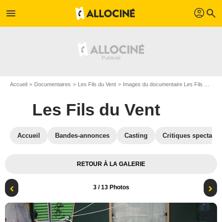
profil
menu
search
Accueil
Documentaires
Les Fils du Vent
Images du documentaire Les Fils du Vent
Les Fils du Vent
Accueil
Bandes-annonces
Casting
Critiques spectateu
RETOUR À LA GALERIE
3
/ 13 Photos