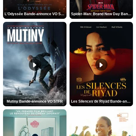
L'Odyssée Bande-annonce VO STFR
Spider-Man: Brand New Day Bande-annonce VO STFR
Mutiny Bande-annonce VO STFR
Les Silences de Riyad Bande-annonce VO STFR