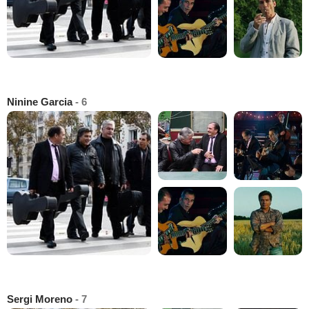
Ninine Garcia
- 6
Sergi Moreno
- 7