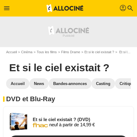
profil
menu
search
Accueil
Cinéma
Tous les films
Films Drame
Et si le ciel existait ?
Et si le ciel existait ? en DVD Blu Ray
Et si le ciel existait ?
Accueil
News
Bandes-annonces
Casting
Critiques
DVD et Blu-Ray
Et si le ciel existait ? (DVD)
neuf à partir de 14,99 €