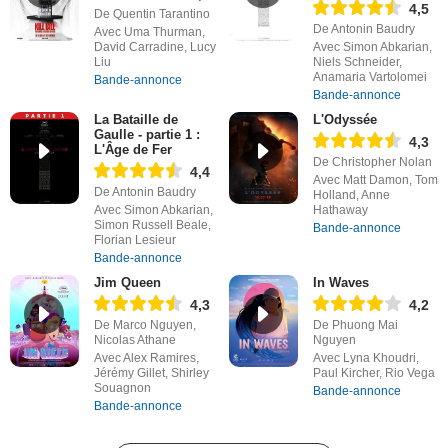
4,5
De Quentin Tarantino
De Antonin Baudry
Avec Uma Thurman,
David Carradine, Lucy
Avec Simon Abkarian,
Liu
Niels Schneider,
Anamaria Vartolomei
Bande-annonce
Bande-annonce
La Bataille de
L'Odyssée
Gaulle - partie 1 :
4,3
L'Âge de Fer
De Christopher Nolan
4,4
Avec Matt Damon, Tom
De Antonin Baudry
Holland, Anne
Avec Simon Abkarian,
Hathaway
Simon Russell Beale,
Bande-annonce
Florian Lesieur
Bande-annonce
Jim Queen
In Waves
4,3
4,2
De Marco Nguyen,
De Phuong Mai
Nicolas Athane
Nguyen
Avec Alex Ramires,
Avec Lyna Khoudri,
Jérémy Gillet, Shirley
Paul Kircher, Rio Vega
Souagnon
Bande-annonce
Bande-annonce