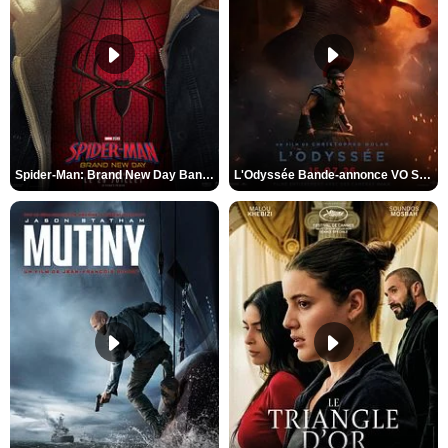
Spider-Man: Brand New Day Bande-annonce VO STFR
L'Odyssée Bande-annonce VO STFR