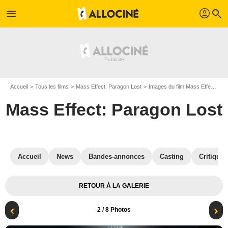
profil
menu
search
Accueil
Tous les films
Mass Effect: Paragon Lost
Images du film Mass Effect: Paragon Lost
Mass Effect: Paragon Lost
Accueil
News
Bandes-annonces
Casting
Critiques
RETOUR À LA GALERIE
2
/ 8 Photos