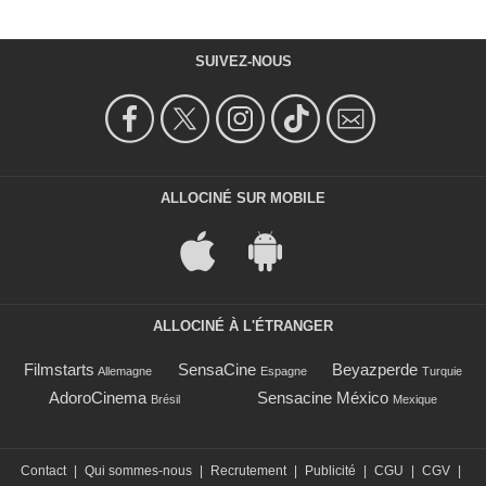
SUIVEZ-NOUS
ALLOCINÉ SUR MOBILE
ALLOCINÉ À L'ÉTRANGER
Filmstarts
SensaCine
Beyazperde
Allemagne
Espagne
Turquie
AdoroCinema
Sensacine México
Brésil
Mexique
Contact
|
Qui sommes-nous
|
Recrutement
|
Publicité
|
CGU
|
CGV
|