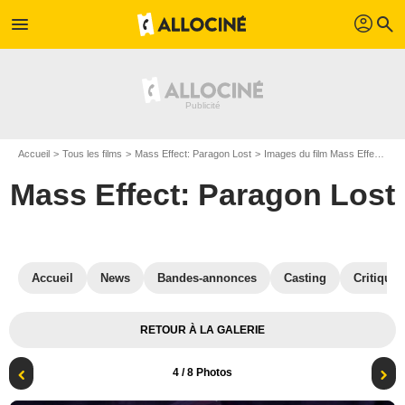
profil
menu
search
Accueil
Tous les films
Mass Effect: Paragon Lost
Images du film Mass Effect: Paragon Lost
Mass Effect: Paragon Lost
Accueil
News
Bandes-annonces
Casting
Critiques
RETOUR À LA GALERIE
4
/ 8 Photos