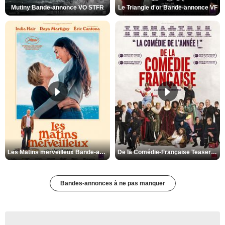
Mutiny Bande-annonce VO STFR
Le Triangle d'or Bande-annonce VF
Les Matins merveilleux Bande-annonce VF
De la Comédie-Française Teaser VF
Bandes-annonces à ne pas manquer