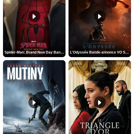
Spider-Man: Brand New Day Bande-annonce VO STFR
L'Odyssée Bande-annonce VO STFR