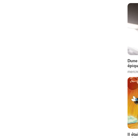
Dune 
épiq
mercr
Il ét