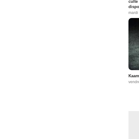
culte
dispo
mardi 
Kaame
vendr