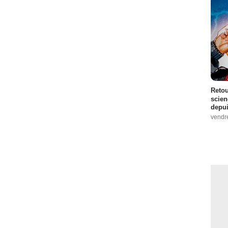
Retou
scien
depui
vendr