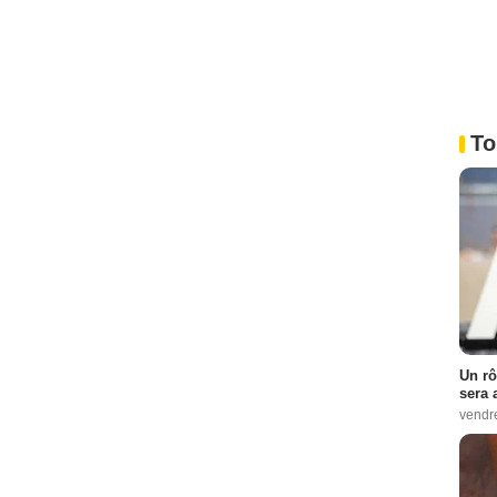
To
Un rô
sera 
vendr