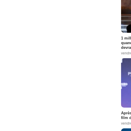
1 mil
quand
devra
vendr
Après
film 
vendr