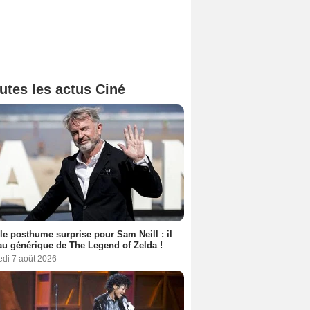
utes les actus Ciné
le posthume surprise pour Sam Neill : il
au générique de The Legend of Zelda !
edi 7 août 2026