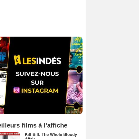
illeurs films à l'affiche
Kill Bill: The Whole Bloody