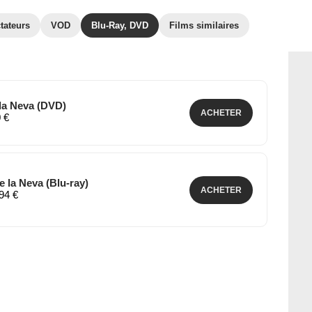
tateurs
VOD
Blu-Ray, DVD
Films similaires
 la Neva (DVD)
ACHETER
0 €
e la Neva (Blu-ray)
ACHETER
,94 €