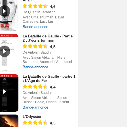
Affair
4,6
De Quentin Tarantino
Avec Uma Thurman, David
Carradine, Lucy Liu
Bande-annonce
La Bataille de Gaulle - Partie
2 : J’écris ton nom
4,5
De Antonin Baudry
Avec Simon Abkarian, Niels
Schneider, Anamaria Vartolomei
Bande-annonce
La Bataille de Gaulle - partie 1
: L'Âge de Fer
4,4
De Antonin Baudry
Avec Simon Abkarian, Simon
Russell Beale, Florian Lesieur
Bande-annonce
L'Odyssée
4,3