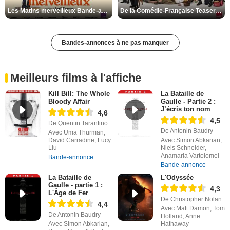
Les Matins merveilleux Bande-annonce VF
De la Comédie-Française Teaser VF
Bandes-annonces à ne pas manquer
Meilleurs films à l'affiche
Kill Bill: The Whole
La Bataille de
Bloody Affair
Gaulle - Partie 2 :
J’écris ton nom
4,6
4,5
De Quentin Tarantino
De Antonin Baudry
Avec Uma Thurman,
David Carradine, Lucy
Avec Simon Abkarian,
Liu
Niels Schneider,
Anamaria Vartolomei
Bande-annonce
Bande-annonce
La Bataille de
L'Odyssée
Gaulle - partie 1 :
4,3
L'Âge de Fer
De Christopher Nolan
4,4
Avec Matt Damon, Tom
De Antonin Baudry
Holland, Anne
Avec Simon Abkarian,
Hathaway