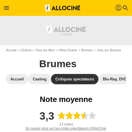
profil
menu
search
Accueil
Cinéma
Tous les films
Films Drame
Brumes
Avis sur Brumes
Brumes
Accueil
Casting
Critiques spectateurs
Blu-Ray, DVD
Note moyenne
3,3
13 notes
En savoir plus sur les notes spectateurs d'AlloCiné