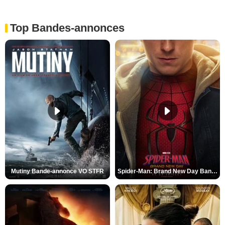
Top Bandes-annonces
Mutiny Bande-annonce VO STFR
Spider-Man: Brand New Day Bande-annonce VO STFR