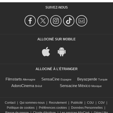
SUIVEZ-NOUS
ALLOCINÉ SUR MOBILE
ALLOCINÉ À L'ÉTRANGER
Filmstarts
SensaCine
Beyazperde
Allemagne
Espagne
Turquie
AdoroCinema
Sensacine México
Brésil
Mexique
Contact
|
Qui sommes-nous
|
Recrutement
|
Publicité
|
CGU
|
CGV
|
Politique de cookies
|
Préférences cookies
|
Données Personnelles
|
Revue de presse
|
Charte d'écriture
|
Les services AlloCiné
|
Gérer Utiq