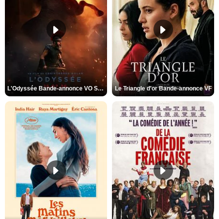
L'Odyssée Bande-annonce VO STFR
Le Triangle d'or Bande-annonce VF