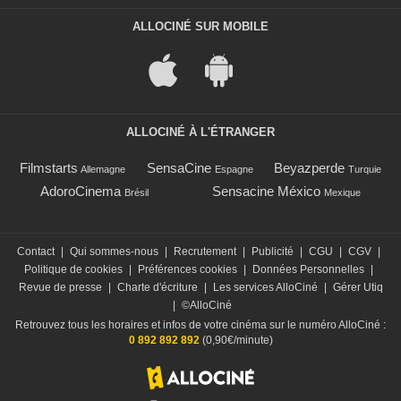
ALLOCINÉ SUR MOBILE
ALLOCINÉ À L'ÉTRANGER
Filmstarts
SensaCine
Beyazperde
Allemagne
Espagne
Turquie
AdoroCinema
Sensacine México
Brésil
Mexique
Contact
|
Qui sommes-nous
|
Recrutement
|
Publicité
|
CGU
|
CGV
|
Politique de cookies
|
Préférences cookies
|
Données Personnelles
|
Revue de presse
|
Charte d'écriture
|
Les services AlloCiné
|
Gérer Utiq
|
©AlloCiné
Retrouvez tous les horaires et infos de votre cinéma sur le numéro AlloCiné :
0 892 892 892
(0,90€/minute)