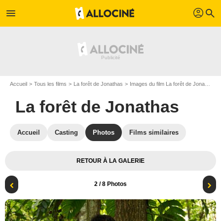
profil
menu
search
Accueil
Tous les films
La forêt de Jonathas
Images du film La forêt de Jonathas
La forêt de Jonathas
Accueil
Casting
Photos
Films similaires
RETOUR À LA GALERIE
2
/ 8 Photos