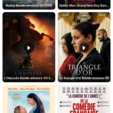
Mutiny Bande-annonce VO STFR
Spider-Man: Brand New Day Bande-annonce VO STFR
L'Odyssée Bande-annonce VO STFR
Le Triangle d'or Bande-annonce VF