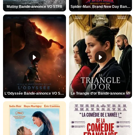
Mutiny Bande-annonce VO STFR
Spider-Man: Brand New Day Bande-annonce VO STFR
L'Odyssée Bande-annonce VO STFR
Le Triangle d'or Bande-annonce VF