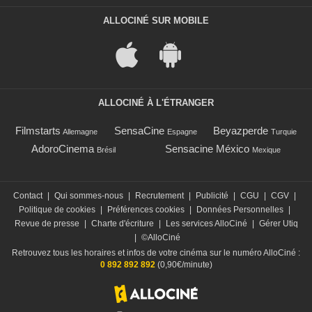
ALLOCINÉ SUR MOBILE
ALLOCINÉ À L'ÉTRANGER
Filmstarts
SensaCine
Beyazperde
Allemagne
Espagne
Turquie
AdoroCinema
Sensacine México
Brésil
Mexique
Contact
|
Qui sommes-nous
|
Recrutement
|
Publicité
|
CGU
|
CGV
|
Politique de cookies
|
Préférences cookies
|
Données Personnelles
|
Revue de presse
|
Charte d'écriture
|
Les services AlloCiné
|
Gérer Utiq
|
©AlloCiné
Retrouvez tous les horaires et infos de votre cinéma sur le numéro AlloCiné :
0 892 892 892
(0,90€/minute)