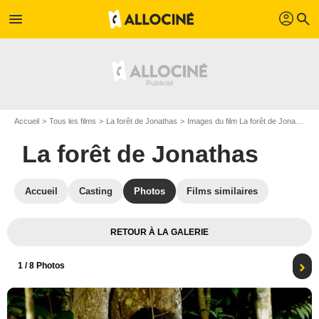
profil
menu
search
Accueil
Tous les films
La forêt de Jonathas
Images du film La forêt de Jonathas
La forêt de Jonathas
Accueil
Casting
Photos
Films similaires
RETOUR À LA GALERIE
1
/ 8 Photos