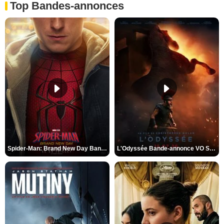
Top Bandes-annonces
Spider-Man: Brand New Day Bande-annonce VO STFR
L'Odyssée Bande-annonce VO STFR