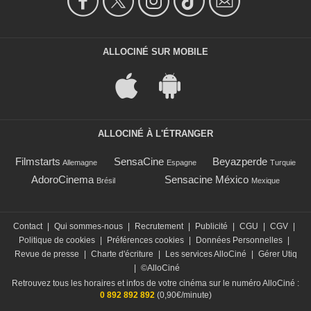
ALLOCINÉ SUR MOBILE
ALLOCINÉ À L'ÉTRANGER
Filmstarts
SensaCine
Beyazperde
Allemagne
Espagne
Turquie
AdoroCinema
Sensacine México
Brésil
Mexique
Contact
|
Qui sommes-nous
|
Recrutement
|
Publicité
|
CGU
|
CGV
|
Politique de cookies
|
Préférences cookies
|
Données Personnelles
|
Revue de presse
|
Charte d'écriture
|
Les services AlloCiné
|
Gérer Utiq
|
©AlloCiné
Retrouvez tous les horaires et infos de votre cinéma sur le numéro AlloCiné :
0 892 892 892
(0,90€/minute)