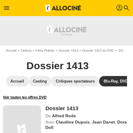
profil
menu
search
Accueil
Cinéma
Films Policier
Dossier 1413
Dossier 1413 en DVD
DVD Dossier 1413
Dossier 1413
Accueil
Casting
Critiques spectateurs
Blu-Ray, DVD
Voir toutes les offres DVD
Dossier 1413
De
Alfred Rode
Avec
Claudine Dupuis
,
Jean Danet
,
Dora
Doll