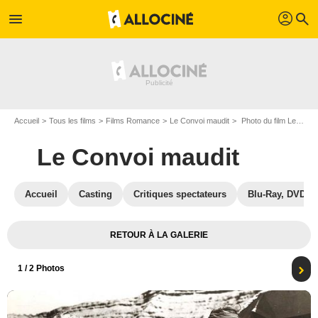
profil
menu
search
Accueil
Tous les films
Films Romance
Le Convoi maudit
Photo du film Le Convoi maudit - Photo 1
Le Convoi maudit
Accueil
Casting
Critiques spectateurs
Blu-Ray, DVD
RETOUR À LA GALERIE
1
/ 2 Photos