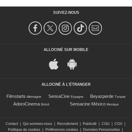
SUIVEZ-NOUS
ALLOCINÉ SUR MOBILE
ALLOCINÉ À L'ÉTRANGER
Filmstarts
SensaCine
Beyazperde
Allemagne
Espagne
Turquie
AdoroCinema
Sensacine México
Brésil
Mexique
Contact
|
Qui sommes-nous
|
Recrutement
|
Publicité
|
CGU
|
CGV
|
Politique de cookies
|
Préférences cookies
|
Données Personnelles
|