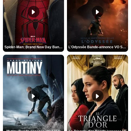
Spider-Man: Brand New Day Bande-annonce VO STFR
L'Odyssée Bande-annonce VO STFR