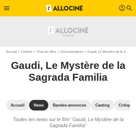
profil
menu
search
Accueil
Cinéma
Tous les films
Documentaires
Gaudi, Le Mystère de la Sagrada Familia
Gaudi, Le Mystère de la
Sagrada Familia
Accueil
News
Bandes-annonces
Casting
Critiques
Toutes les news sur le film "Gaudi, Le Mystère de la
Sagrada Familia"