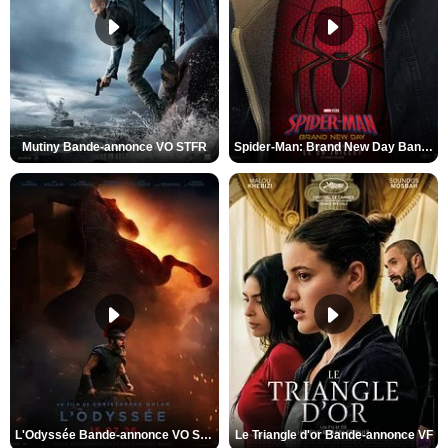
Mutiny Bande-annonce VO STFR
Spider-Man: Brand New Day Bande-annonce VO STFR
L'Odyssée Bande-annonce VO STFR
Le Triangle d'or Bande-annonce VF