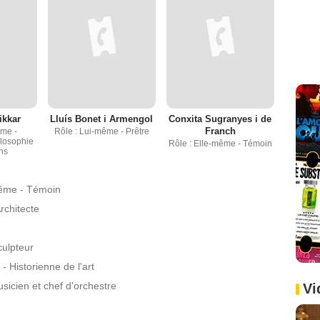
ikkar
Lluís Bonet i Armengol
Conxita Sugranyes i de
Franch
ême -
Rôle : Lui-même - Prêtre
ilosophie
Rôle : Elle-même - Témoin
ons
ême - Témoin
rchitecte
ulpteur
- Historienne de l'art
icien et chef d'orchestre
Vi