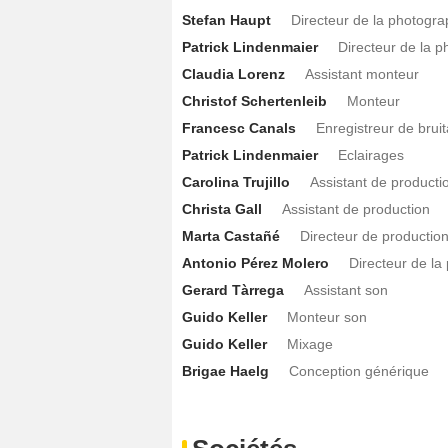
Stefan Haupt
Directeur de la photogra
Patrick Lindenmaier
Directeur de la p
Claudia Lorenz
Assistant monteur
Christof Schertenleib
Monteur
Francesc Canals
Enregistreur de brui
Patrick Lindenmaier
Eclairages
Carolina Trujillo
Assistant de producti
Christa Gall
Assistant de production
Marta Castañé
Directeur de productio
Antonio Pérez Molero
Directeur de l
Gerard Tàrrega
Assistant son
Guido Keller
Monteur son
Guido Keller
Mixage
Brigae Haelg
Conception générique