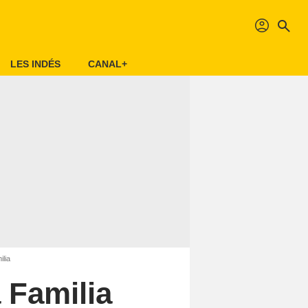
profil
search
LES INDÉS
CANAL+
lia
 Familia