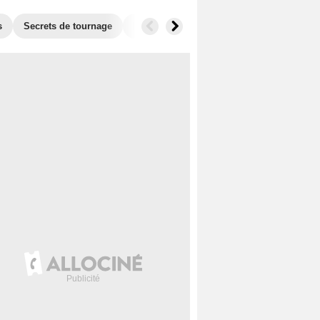
s
Secrets de tournage
Box Office
Films similaires