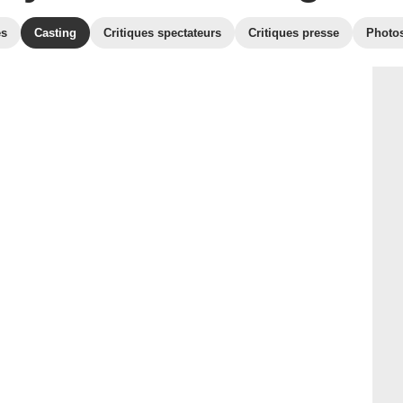
es
Casting
Critiques spectateurs
Critiques presse
Photo