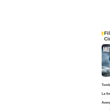
Fi
Ci
Tombé
La fi
Aven