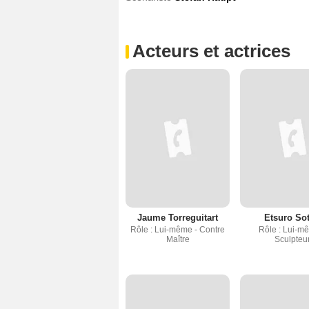
Acteurs et actrices
Jaume Torreguitart
Etsuro So
Rôle : Lui-même - Contre
Rôle : Lui-m
Maître
Sculpteu