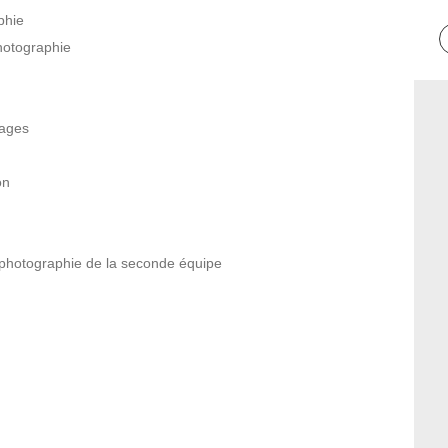
phie
hotographie
tages
on
n
a photographie de la seconde équipe