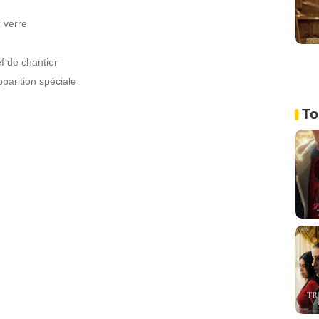
 verre
f de chantier
parition spéciale
To