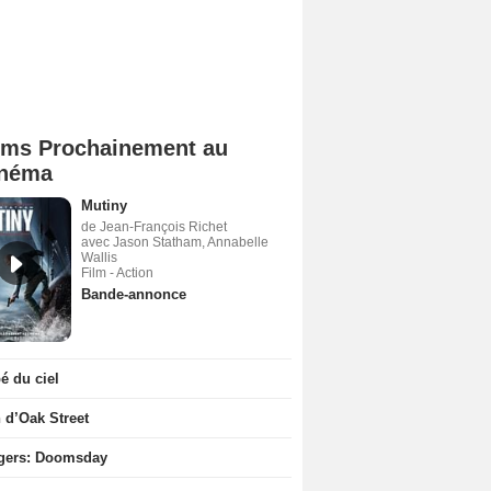
lms Prochainement au
néma
Mutiny
de Jean-François Richet
avec Jason Statham, Annabelle
Wallis
Film - Action
Bande-annonce
 du ciel
n d’Oak Street
gers: Doomsday