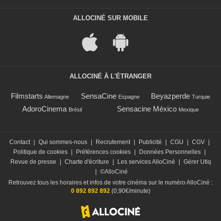
ALLOCINÉ SUR MOBILE
ALLOCINÉ À L'ÉTRANGER
Filmstarts
SensaCine
Beyazperde
Allemagne
Espagne
Turquie
AdoroCinema
Sensacine México
Brésil
Mexique
Contact
|
Qui sommes-nous
|
Recrutement
|
Publicité
|
CGU
|
CGV
|
Politique de cookies
|
Préférences cookies
|
Données Personnelles
|
Revue de presse
|
Charte d'écriture
|
Les services AlloCiné
|
Gérer Utiq
|
©AlloCiné
Retrouvez tous les horaires et infos de votre cinéma sur le numéro AlloCiné :
0 892 892 892
(0,90€/minute)