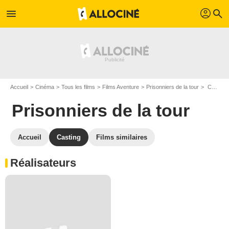
profil
menu
search
Accueil
Cinéma
Tous les films
Films Aventure
Prisonniers de la tour
Casting Prisonniers de la tour
Prisonniers de la tour
Accueil
Casting
Films similaires
Réalisateurs