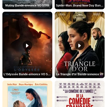
Mutiny Bande-annonce VO STFR
Spider-Man: Brand New Day Bande-annonce VO STFR
L'Odyssée Bande-annonce VO STFR
Le Triangle d'or Bande-annonce VF