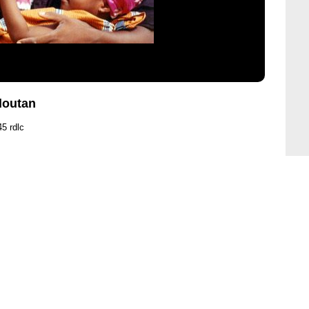
doutan
45 rdlc