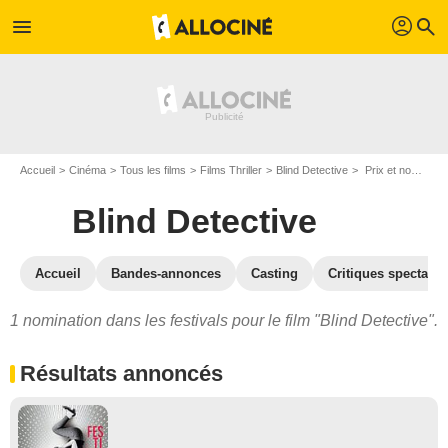
profil
menu
search
Accueil
Cinéma
Tous les films
Films Thriller
Blind Detective
Prix et nominations pour Blind Detective
Blind Detective
Accueil
Bandes-annonces
Casting
Critiques spectateu
1 nomination dans les festivals pour le film "Blind Detective".
Résultats annoncés