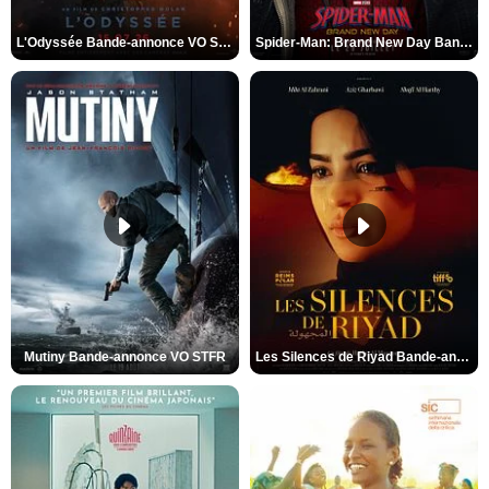
L'Odyssée Bande-annonce VO STFR
Spider-Man: Brand New Day Bande-annonce VO STFR
Mutiny Bande-annonce VO STFR
Les Silences de Riyad Bande-annonce VO STFR