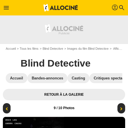
profil
menu
search
Accueil
Tous les films
Blind Detective
Images du film Blind Detective
Affiche du film Blind Detective - Photo 9
Blind Detective
Accueil
Bandes-annonces
Casting
Critiques spectateu
RETOUR À LA GALERIE
9
/ 10 Photos