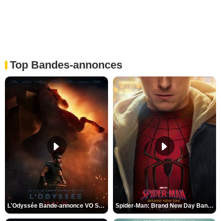
Top Bandes-annonces
L'Odyssée Bande-annonce VO STFR
Spider-Man: Brand New Day Bande-annonce VO STFR