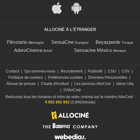
ALLOCINÉ À L'ÉTRANGER
Filmstarts
SensaCine
Beyazperde
Allemagne
Espagne
Turquie
AdoroCinema
Sensacine México
Brésil
Mexique
Contact
|
Qui sommes-nous
|
Recrutement
|
Publicité
|
CGU
|
CGV
|
Politique de cookies
|
Préférences cookies
|
Données Personnelles
|
Revue de presse
|
Charte d'écriture
|
Les services AlloCiné
|
Gérer Utiq
|
©AlloCiné
Retrouvez tous les horaires et infos de votre cinéma sur le numéro AlloCiné :
0 892 892 892
(0,90€/minute)