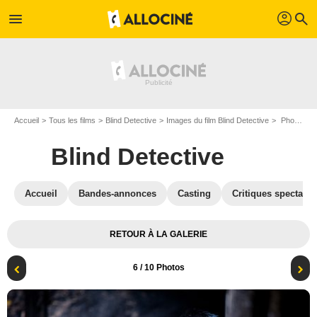
profil
menu
search
Accueil
Tous les films
Blind Detective
Images du film Blind Detective
Photo du film Blind Detective - Photo 6
Blind Detective
Accueil
Bandes-annonces
Casting
Critiques spectateu
RETOUR À LA GALERIE
6
/ 10 Photos