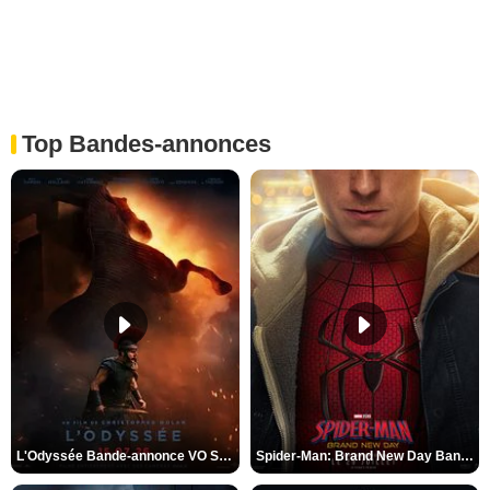
Top Bandes-annonces
L'Odyssée Bande-annonce VO STFR
Spider-Man: Brand New Day Bande-annonce VO STFR