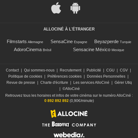
ALLOCINÉ À L'ÉTRANGER
Filmstarts
SensaCine
Beyazperde
Allemagne
Espagne
Turquie
AdoroCinema
Sensacine México
Brésil
Mexique
Contact
|
Qui sommes-nous
|
Recrutement
|
Publicité
|
CGU
|
CGV
|
Politique de cookies
|
Préférences cookies
|
Données Personnelles
|
Revue de presse
|
Charte d'écriture
|
Les services AlloCiné
|
Gérer Utiq
|
©AlloCiné
Retrouvez tous les horaires et infos de votre cinéma sur le numéro AlloCiné :
0 892 892 892
(0,90€/minute)