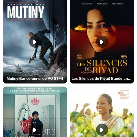
Mutiny Bande-annonce VO STFR
Les Silences de Riyad Bande-annonce VO STFR