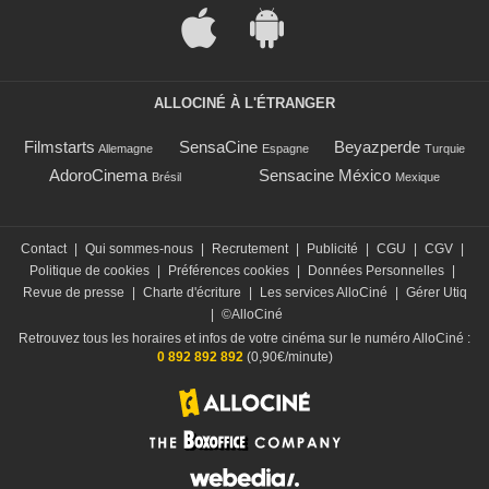
ALLOCINÉ À L'ÉTRANGER
Filmstarts
SensaCine
Beyazperde
Allemagne
Espagne
Turquie
AdoroCinema
Sensacine México
Brésil
Mexique
Contact
|
Qui sommes-nous
|
Recrutement
|
Publicité
|
CGU
|
CGV
|
Politique de cookies
|
Préférences cookies
|
Données Personnelles
|
Revue de presse
|
Charte d'écriture
|
Les services AlloCiné
|
Gérer Utiq
|
©AlloCiné
Retrouvez tous les horaires et infos de votre cinéma sur le numéro AlloCiné :
0 892 892 892
(0,90€/minute)