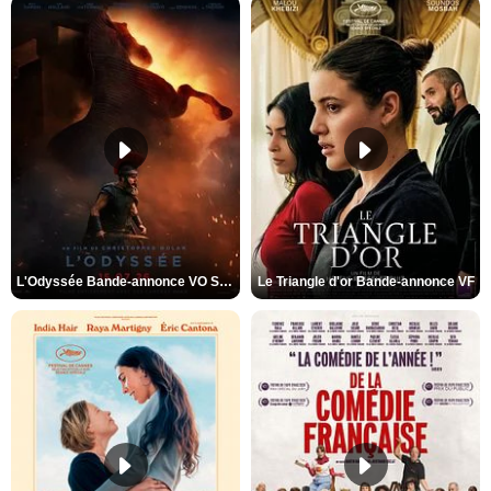
L'Odyssée Bande-annonce VO STFR
Le Triangle d'or Bande-annonce VF