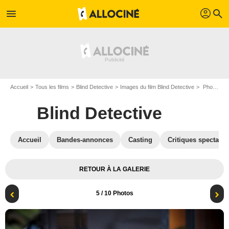
profil
menu
search
Accueil
Tous les films
Blind Detective
Images du film Blind Detective
Photo du film Blind Detective - Photo 5
Blind Detective
Accueil
Bandes-annonces
Casting
Critiques spectateu
RETOUR À LA GALERIE
5
/ 10 Photos