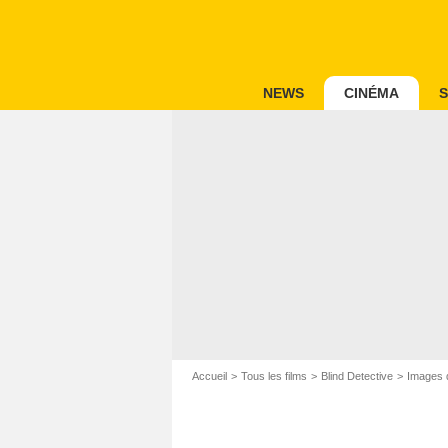
NEWS
CINÉMA
S
Accueil
Tous les films
Blind Detective
Images d