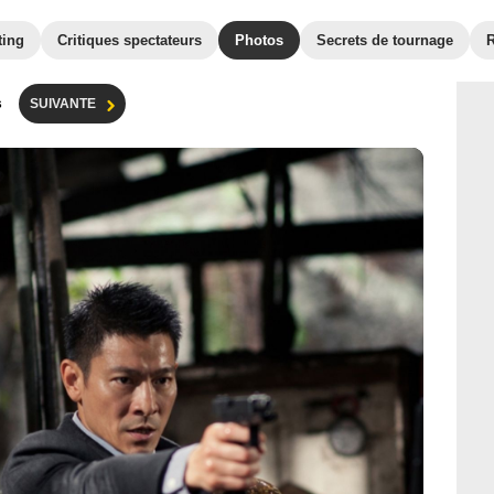
ting
Critiques spectateurs
Photos
Secrets de tournage
s
SUIVANTE