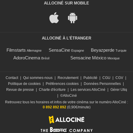
ALLOCINÉ SUR MOBILE
ALLOCINÉ À L'ÉTRANGER
Filmstarts
SensaCine
Beyazperde
Allemagne
Espagne
Turquie
AdoroCinema
Sensacine México
Brésil
Mexique
Contact
|
Qui sommes-nous
|
Recrutement
|
Publicité
|
CGU
|
CGV
|
Politique de cookies
|
Préférences cookies
|
Données Personnelles
|
Revue de presse
|
Charte d'écriture
|
Les services AlloCiné
|
Gérer Utiq
|
©AlloCiné
Retrouvez tous les horaires et infos de votre cinéma sur le numéro AlloCiné :
0 892 892 892
(0,90€/minute)