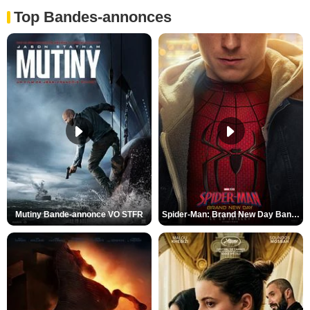
Top Bandes-annonces
Mutiny Bande-annonce VO STFR
Spider-Man: Brand New Day Bande-annonce VO STFR