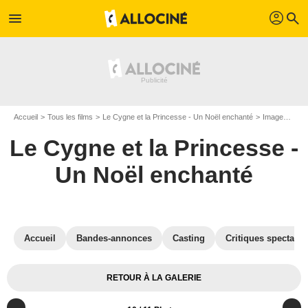
profil
menu
search
Accueil
Tous les films
Le Cygne et la Princesse - Un Noël enchanté
Images du film Le Cygne et la Princesse - Un Noël enchanté
Le Cygne et la Princesse -
Un Noël enchanté
Accueil
Bandes-annonces
Casting
Critiques spectateu
RETOUR À LA GALERIE