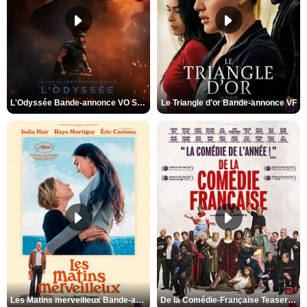
L'Odyssée Bande-annonce VO STFR
Le Triangle d'or Bande-annonce VF
Les Matins merveilleux Bande-annonce VF
De la Comédie-Française Teaser VF