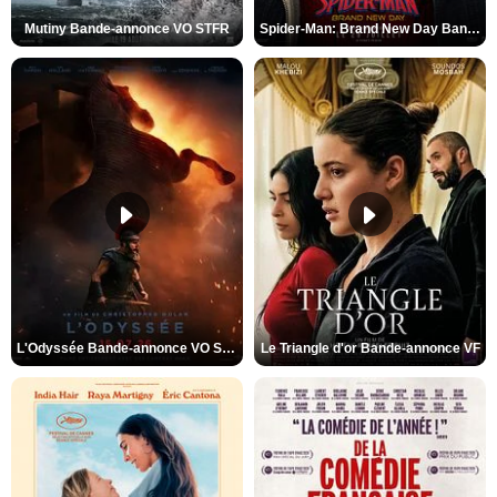
Mutiny Bande-annonce VO STFR
Spider-Man: Brand New Day Bande-annonce VO STFR
L'Odyssée Bande-annonce VO STFR
Le Triangle d'or Bande-annonce VF