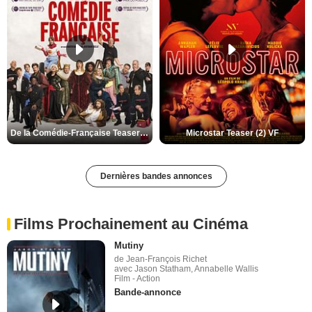
De la Comédie-Française Teaser (3) VF
Microstar Teaser (2) VF
Dernières bandes annonces
Films Prochainement au Cinéma
Mutiny
de Jean-François Richet
avec Jason Statham, Annabelle Wallis
Film - Action
Bande-annonce