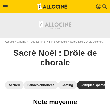
profil
menu
search
Accueil
Cinéma
Tous les films
Films Comédie
Sacré Noël : Drôle de chorale
A
Sacré Noël : Drôle de
chorale
Accueil
Bandes-annonces
Casting
Critiques spectateu
Note moyenne