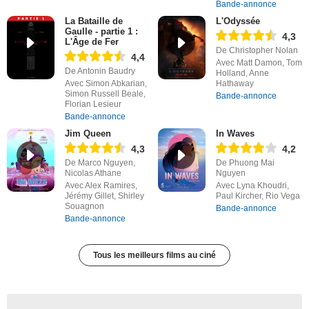
Bande-annonce
La Bataille de
L'Odyssée
Gaulle - partie 1 :
4,3
L'Âge de Fer
De Christopher Nolan
4,4
Avec Matt Damon, Tom
De Antonin Baudry
Holland, Anne
Avec Simon Abkarian,
Hathaway
Simon Russell Beale,
Bande-annonce
Florian Lesieur
Bande-annonce
Jim Queen
In Waves
4,3
4,2
De Marco Nguyen,
De Phuong Mai
Nicolas Athane
Nguyen
Avec Alex Ramires,
Avec Lyna Khoudri,
Jérémy Gillet, Shirley
Paul Kircher, Rio Vega
Souagnon
Bande-annonce
Bande-annonce
Tous les meilleurs films au ciné