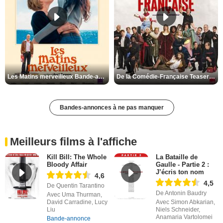
Les Matins merveilleux Bande-annonce VF
De la Comédie-Française Teaser VF
Bandes-annonces à ne pas manquer
Meilleurs films à l'affiche
Kill Bill: The Whole
La Bataille de
Bloody Affair
Gaulle - Partie 2 :
J’écris ton nom
4,6
4,5
De Quentin Tarantino
De Antonin Baudry
Avec Uma Thurman,
David Carradine, Lucy
Avec Simon Abkarian,
Liu
Niels Schneider,
Anamaria Vartolomei
Bande-annonce