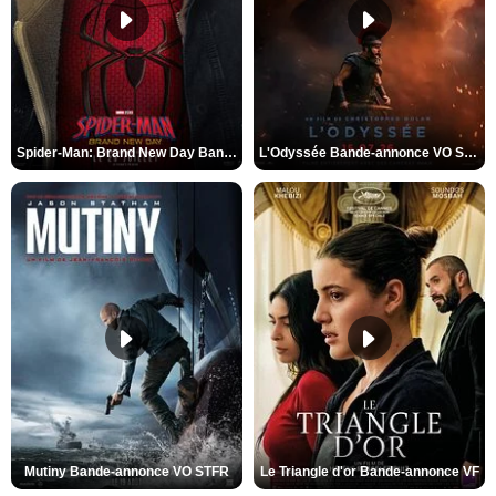
Spider-Man: Brand New Day Bande-annonce VO STFR
L'Odyssée Bande-annonce VO STFR
Mutiny Bande-annonce VO STFR
Le Triangle d'or Bande-annonce VF