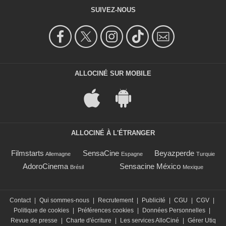
SUIVEZ-NOUS
ALLOCINÉ SUR MOBILE
ALLOCINÉ À L'ÉTRANGER
Filmstarts
SensaCine
Beyazperde
Allemagne
Espagne
Turquie
AdoroCinema
Sensacine México
Brésil
Mexique
Contact
|
Qui sommes-nous
|
Recrutement
|
Publicité
|
CGU
|
CGV
|
Politique de cookies
|
Préférences cookies
|
Données Personnelles
|
Revue de presse
|
Charte d'écriture
|
Les services AlloCiné
|
Gérer Utiq