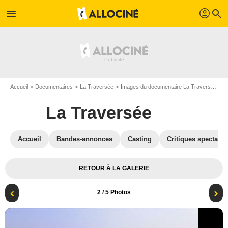
profil
menu
search
Accueil
Documentaires
La Traversée
Images du documentaire La Traversée
P
La Traversée
Accueil
Bandes-annonces
Casting
Critiques spectateu
RETOUR À LA GALERIE
2
/ 5 Photos