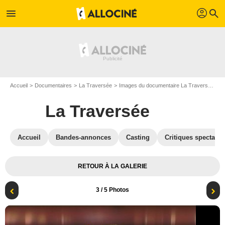
profil
menu
search
Accueil
Documentaires
La Traversée
Images du documentaire La Traversée
P
La Traversée
Accueil
Bandes-annonces
Casting
Critiques spectateu
RETOUR À LA GALERIE
3
/ 5 Photos