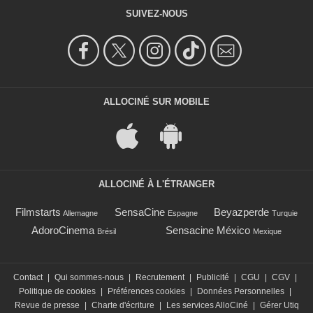
SUIVEZ-NOUS
ALLOCINÉ SUR MOBILE
ALLOCINÉ À L'ÉTRANGER
Filmstarts
SensaCine
Beyazperde
Allemagne
Espagne
Turquie
AdoroCinema
Sensacine México
Brésil
Mexique
Contact
|
Qui sommes-nous
|
Recrutement
|
Publicité
|
CGU
|
CGV
|
Politique de cookies
|
Préférences cookies
|
Données Personnelles
|
Revue de presse
|
Charte d'écriture
|
Les services AlloCiné
|
Gérer Utiq