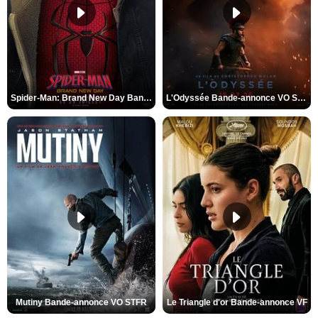
Spider-Man: Brand New Day Bande-annonce VO STFR
L'Odyssée Bande-annonce VO STFR
Mutiny Bande-annonce VO STFR
Le Triangle d'or Bande-annonce VF