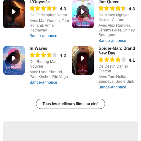
L'Odyssée
Jim Queen
4,3
4,3
De Christopher Nolan
De Marco Nguyen,
Nicolas Athane
Avec Matt Damon, Tom
Holland, Anne
Avec Alex Ramires,
Hathaway
Jérémy Gillet, Shirley
Souagnon
Bande-annonce
Bande-annonce
In Waves
Spider-Man: Brand
New Day
4,2
4,1
De Phuong Mai
Nguyen
De Destin Daniel
Cretton
Avec Lyna Khoudri,
Paul Kircher, Rio Vega
Avec Tom Holland,
Zendaya, Sadie Sink
Bande-annonce
Bande-annonce
Tous les meilleurs films au ciné