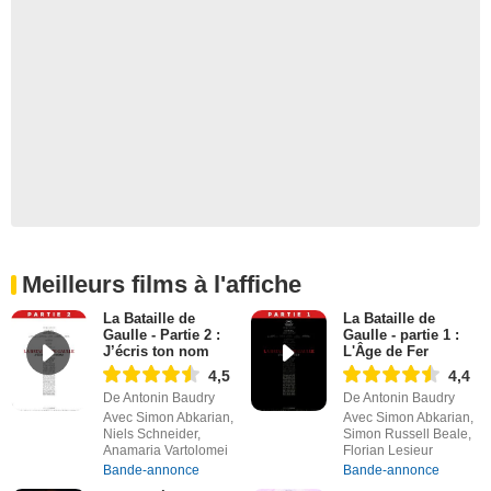
Meilleurs films à l'affiche
La Bataille de
La Bataille de
Gaulle - Partie 2 :
Gaulle - partie 1 :
J’écris ton nom
L'Âge de Fer
4,5
4,4
De Antonin Baudry
De Antonin Baudry
Avec Simon Abkarian,
Avec Simon Abkarian,
Niels Schneider,
Simon Russell Beale,
Anamaria Vartolomei
Florian Lesieur
Bande-annonce
Bande-annonce