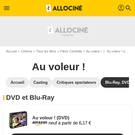
profil
menu
search
Accueil
Cinéma
Tous les films
Films Comédie
Au voleur !
Au voleur ! en DVD Blu Ray
Au voleur !
Accueil
Casting
Critiques spectateurs
Blu-Ray, DVD
DVD et Blu-Ray
Au voleur ! (DVD)
neuf à partir de 6,17 €