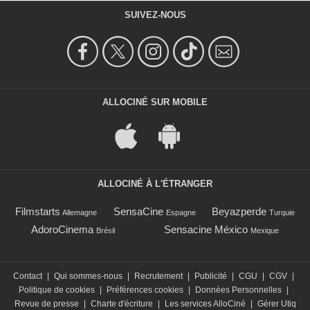
SUIVEZ-NOUS
ALLOCINÉ SUR MOBILE
ALLOCINÉ À L'ÉTRANGER
Filmstarts
SensaCine
Beyazperde
Allemagne
Espagne
Turquie
AdoroCinema
Sensacine México
Brésil
Mexique
Contact
|
Qui sommes-nous
|
Recrutement
|
Publicité
|
CGU
|
CGV
|
Politique de cookies
|
Préférences cookies
|
Données Personnelles
|
Revue de presse
|
Charte d'écriture
|
Les services AlloCiné
|
Gérer Utiq