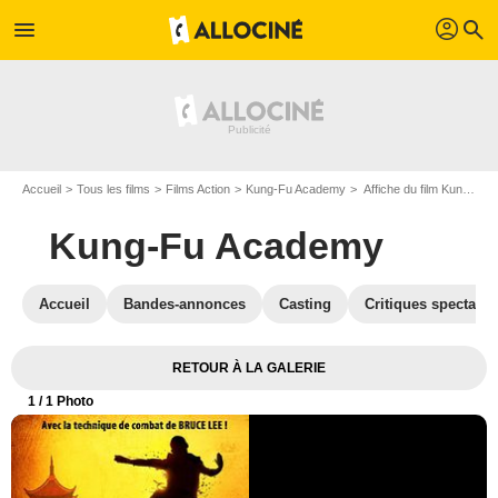
profil
menu
search
Accueil
Tous les films
Films Action
Kung-Fu Academy
Affiche du film Kung-Fu Academy - Photo 1
Kung-Fu Academy
Accueil
Bandes-annonces
Casting
Critiques spectateu
RETOUR À LA GALERIE
1
/ 1 Photo