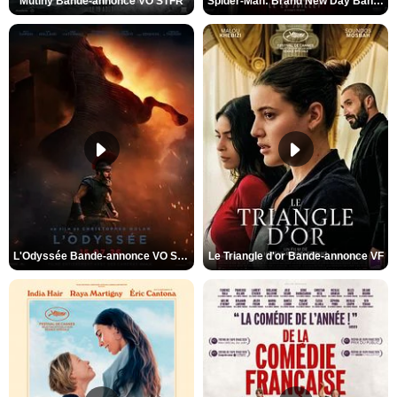
Mutiny Bande-annonce VO STFR
Spider-Man: Brand New Day Bande-annonce VO STFR
L'Odyssée Bande-annonce VO STFR
Le Triangle d'or Bande-annonce VF