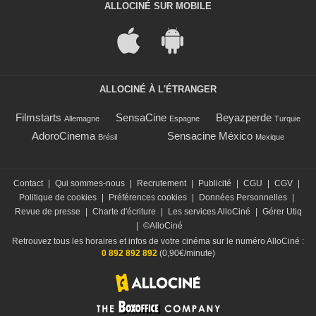
ALLOCINÉ SUR MOBILE
ALLOCINÉ À L'ÉTRANGER
Filmstarts
SensaCine
Beyazperde
Allemagne
Espagne
Turquie
AdoroCinema
Sensacine México
Brésil
Mexique
Contact
|
Qui sommes-nous
|
Recrutement
|
Publicité
|
CGU
|
CGV
|
Politique de cookies
|
Préférences cookies
|
Données Personnelles
|
Revue de presse
|
Charte d'écriture
|
Les services AlloCiné
|
Gérer Utiq
|
©AlloCiné
Retrouvez tous les horaires et infos de votre cinéma sur le numéro AlloCiné :
0 892 892 892
(0,90€/minute)