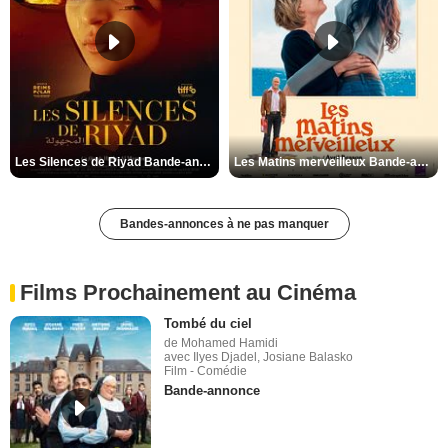
Les Silences de Riyad Bande-annonce VO STFR
Les Matins merveilleux Bande-annonce VF
Bandes-annonces à ne pas manquer
Films Prochainement au Cinéma
Tombé du ciel
de Mohamed Hamidi
avec Ilyes Djadel, Josiane Balasko
Film - Comédie
Bande-annonce