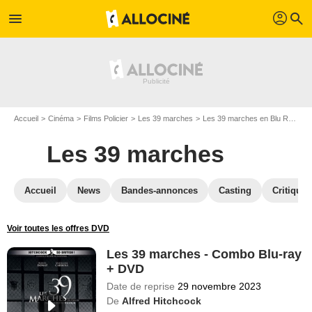
profil
menu
search
Accueil
Cinéma
Films Policier
Les 39 marches
Les 39 marches en Blu Ray
L
Les 39 marches
Accueil
News
Bandes-annonces
Casting
Critiques
Voir toutes les offres DVD
Les 39 marches - Combo Blu-ray
+ DVD
Date de reprise
29 novembre 2023
De
Alfred Hitchcock