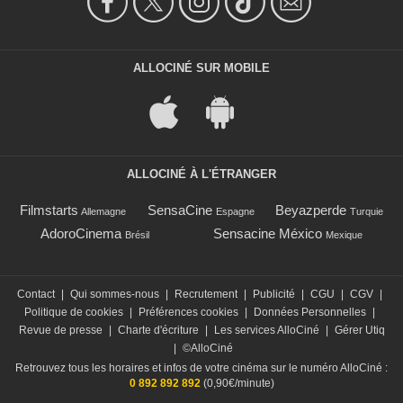
ALLOCINÉ SUR MOBILE
ALLOCINÉ À L'ÉTRANGER
Filmstarts
SensaCine
Beyazperde
Allemagne
Espagne
Turquie
AdoroCinema
Sensacine México
Brésil
Mexique
Contact
|
Qui sommes-nous
|
Recrutement
|
Publicité
|
CGU
|
CGV
|
Politique de cookies
|
Préférences cookies
|
Données Personnelles
|
Revue de presse
|
Charte d'écriture
|
Les services AlloCiné
|
Gérer Utiq
|
©AlloCiné
Retrouvez tous les horaires et infos de votre cinéma sur le numéro AlloCiné :
0 892 892 892
(0,90€/minute)