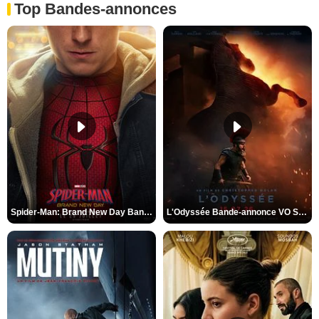
Top Bandes-annonces
Spider-Man: Brand New Day Bande-annonce VO STFR
L'Odyssée Bande-annonce VO STFR