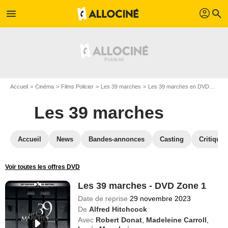
profil
menu
search
Accueil
Cinéma
Films Policier
Les 39 marches
Les 39 marches en DVD
Les 
Les 39 marches
Accueil
News
Bandes-annonces
Casting
Critiques
Voir toutes les offres DVD
Les 39 marches - DVD Zone 1
Date de reprise
29 novembre 2023
De
Alfred Hitchcock
Avec
Robert Donat
,
Madeleine Carroll
,